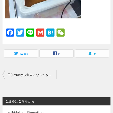
o
k
F
T
Li
G
H
W
a
wi
n
m
at
e
c
tt
e
ai
e
C
e
Tweet
er
l
n
0
h
0
b
a
at
o
投
子供の時から大人になってもアトピー治らず
o
稿
k
ナ
ビ
ご連絡はこちらから
ゲ
keihidoku.jp@gmail.com