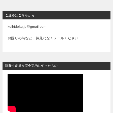
k
ナ
ビ
ご連絡はこちらから
ゲ
keihidoku.jp@gmail.com
ー
シ
お困りの時など、気兼ねなくメールください
ョ
ン
脂漏性皮膚炎完全完治に使ったもの