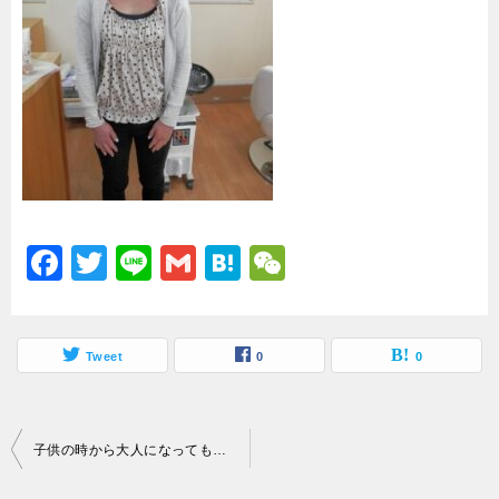
o
o
k
F
T
Li
G
H
W
a
wi
n
m
at
e
c
tt
e
ai
e
C
e
Tweet
er
l
n
0
h
0
b
a
at
o
投
子供の時から大人になってもアトピー治らず
o
稿