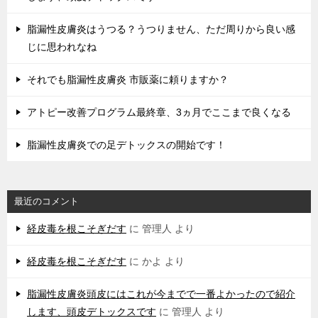
脂漏性皮膚炎はうつる？うつりません、ただ周りから良い感
じに思われなね
それでも脂漏性皮膚炎 市販薬に頼りますか？
アトピー改善プログラム最終章、3ヵ月でここまで良くなる
脂漏性皮膚炎での足デトックスの開始です！
最近のコメント
経皮毒を根こそぎだす
に
管理人
より
経皮毒を根こそぎだす
に
かよ
より
脂漏性皮膚炎頭皮にはこれが今までで一番よかったので紹介
します、頭皮デトックスです
に
管理人
より