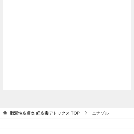
脂漏性皮膚炎 経皮毒デトックス
TOP
ニナゾル