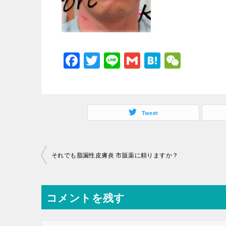
F
T
Li
G
H
W
a
wi
n
m
at
e
c
tt
e
ai
e
C
e
er
l
n
h
Tweet
b
a
at
o
投
o
それでも脂漏性皮膚炎 市販薬に頼りますか？
稿
k
ナ
コメントを残す
ビ
ゲ