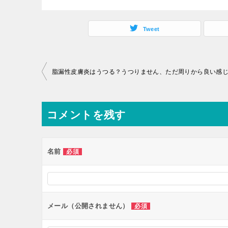
c
tt
e
ai
e
C
e
er
l
n
h
Tweet
b
a
at
o
投
o
稿
k
ナ
コメントを残す
ビ
ゲ
ー
名前
必須
シ
ョ
ン
メール（公開されません）
必須